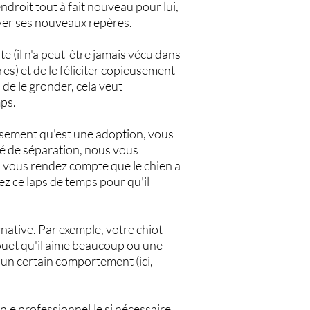
endroit tout à fait nouveau pour lui,
uver ses nouveaux repères.
e (il n'a peut-être jamais vécu dans
s) et de le féliciter copieusement
en de le gronder, cela veut
mps.
ersement qu'est une adoption, vous
été de séparation, nous vous
us vous rendez compte que le chien a
ez ce laps de temps pour qu'il
native. Par exemple, votre chiot
 jouet qu'il aime beaucoup ou une
 un certain comportement (ici,
e professionnel.le si nécessaire.