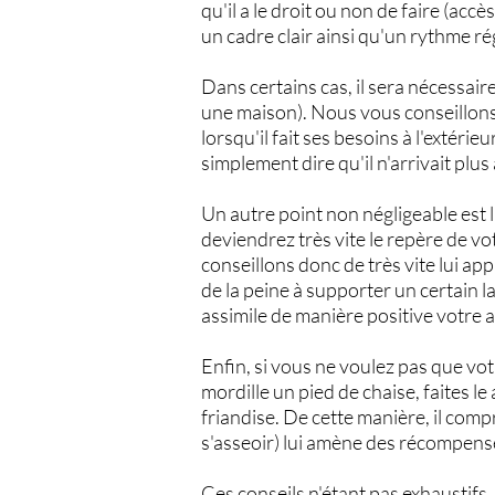
qu'il a le droit ou non de faire (acc
un cadre clair ainsi qu'un rythme r
Dans certains cas, il sera nécessair
une maison). Nous vous conseillons 
lorsqu'il fait ses besoins à l'extérieu
simplement dire qu'il n'arrivait plus
Un autre point non négligeable est 
deviendrez très vite le repère de vo
conseillons donc de très vite lui ap
de la peine à supporter un certain l
assimile de manière positive votre 
Enfin, si vous ne voulez pas que vo
mordille un pied de chaise, faites l
friandise. De cette manière, il com
s'asseoir) lui amène des récompens
Ces conseils n'étant pas exhaustif