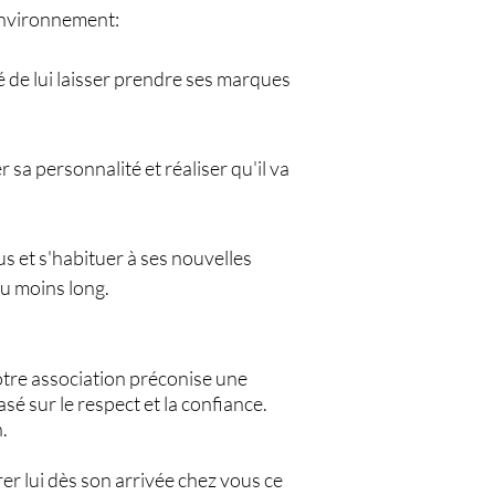
 environnement:
lé de lui laisser prendre ses marques
sa personnalité et réaliser qu'il va
us et s'habituer à ses nouvelles
u moins long.​
Notre association préconise une
é sur le respect et la confiance.
.
er lui dès son arrivée chez vous ce