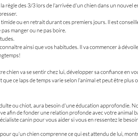
e la règle des 3/3 lors de l'arrivée d'un chien dans un nouvel
resser.
timide ou en retrait durant ces premiers jours. Il est conseil
e pas manger ou ne pas boire.
itudes.
onnaître ainsi que vos habitudes. Il va commencer à dévoiler 
ongtemps!
re chien va se sentir chez lui, développer sa confiance en vo
t que ce laps de temps varie selon l'animal et peut être plus o
t adulte ou chiot, aura besoin d'une éducation approfondie. 
e afin de fonder une relation profonde avec votre animal bas
pécialiste canin pour vous aider si vous en ressentez le besoin
pour qu'un chien comprenne ce qui est attendu de lui, montr