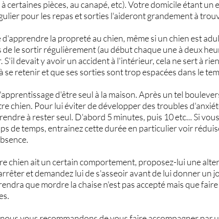
ès à certaines pièces, au canapé, etc). Votre domicile étant un 
égulier pour les repas et sorties l'aideront grandement à tro
e d'apprendre la propreté au chien, même si un chien est adult
de le sortir régulièrement (au début chaque une à deux heure
r. S'il devait y avoir un accident à l'intérieur, cela ne sert à ri
 à se retenir et que ses sorties sont trop espacées dans le te
l'apprentissage d'être seul à la maison. Après un tel boulev
tre chien. Pour lui éviter de développer des troubles d'anxi
prendre à rester seul. D'abord 5 minutes, puis 10 etc... Si vo
aps de temps, entrainez cette durée en particulier voir réduis
absence.
tre chien ait un certain comportement, proposez-lui une alter
e arrêter et demandez lui de s'asseoir avant de lui donner un
prendra que mordre la chaise n'est pas accepté mais que faire
es.
s, nous vous recommandons de vous faire accompagner par un.